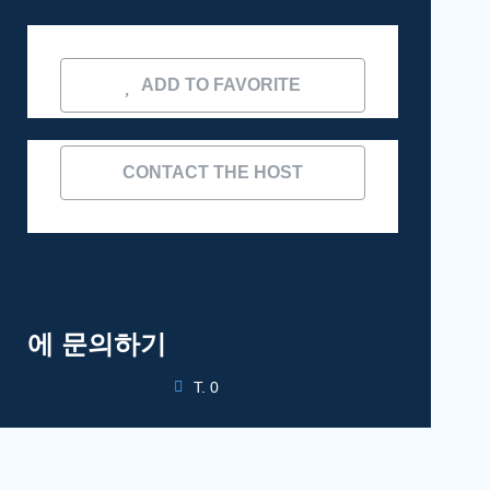
ADD TO FAVORITE
CONTACT THE HOST
에 문의하기
T. 0